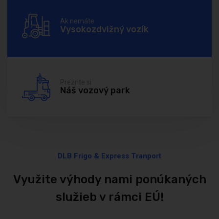
Ak nemáte
Vysokozdvižný vozík
Prezrite si
Náš vozový park
DLB Frigo & Express Tranport
Využite výhody nami ponúkaných
služieb v rámci EÚ!