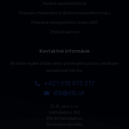
História spoločnosti DLB
Preprava chladeného a hlbokozmrazeného tovaru
Preprava nebezpečného tovaru ADR
Zmluvní partneri
Kontaktné informácie
Ak máte nejaké otázky alebo potrebujete pomoc, neváhajte
kontaktovať náš tím.
+421 918 975 217
dlb@dlb.sk
D.L.B., spol. s r.o.
Hamuliakovo 342
900 43 Hamuliakovo
Slovenská republika