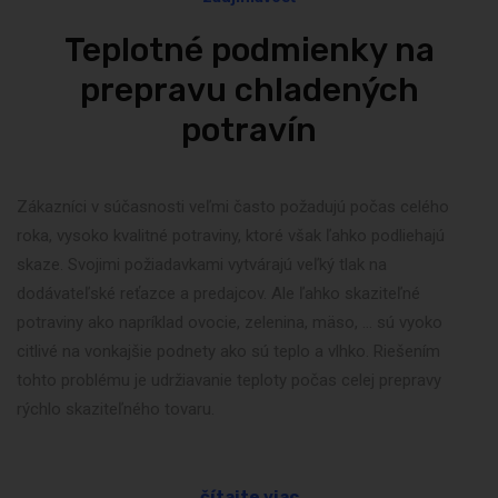
Teplotné podmienky na
prepravu chladených
potravín
Zákazníci v súčasnosti veľmi často požadujú počas celého
roka, vysoko kvalitné potraviny, ktoré však ľahko podliehajú
skaze. Svojimi požiadavkami vytvárajú veľký tlak na
dodávateľské reťazce a predajcov. Ale ľahko skaziteľné
potraviny ako napríklad ovocie, zelenina, mäso, … sú vyoko
citlivé na vonkajšie podnety ako sú teplo a vlhko. Riešením
tohto problému je udržiavanie teploty počas celej prepravy
rýchlo skaziteľného tovaru.
čítajte viac