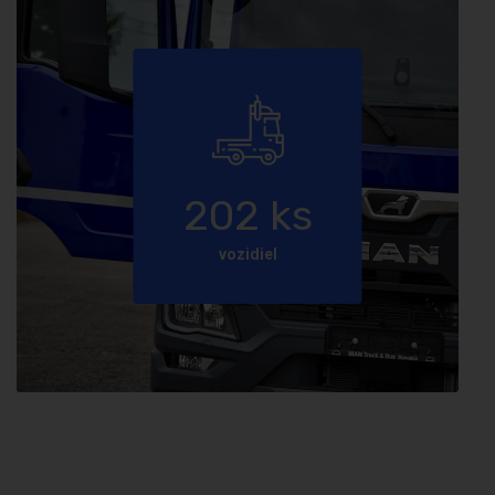
202
ks
vozidiel