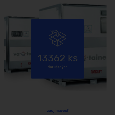
13362
ks
doručených
zaujímavosť