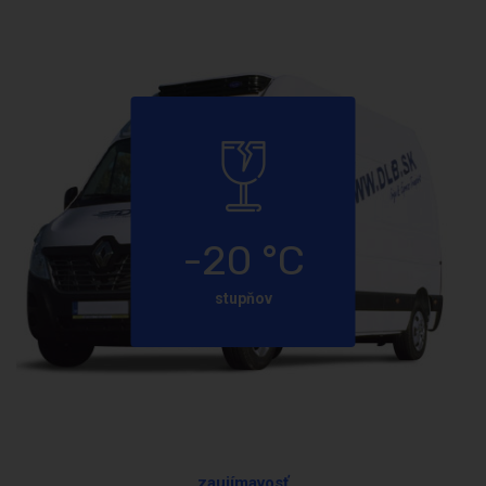
-20
°C
stupňov
zaujímavosť