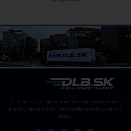
D.L.B., spol. s r.o. je dopravná spoločnosť špecializujúca sa na
prepravu expresných zásielok a zásielok s potrebou regulácie
teploty.