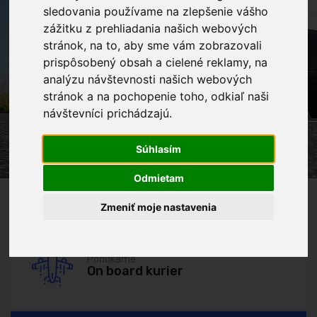
sledovania používame na zlepšenie vášho
zážitku z prehliadania našich webových
stránok, na to, aby sme vám zobrazovali
prispôsobený obsah a cielené reklamy, na
analýzu návštevnosti našich webových
stránok a na pochopenie toho, odkiaľ naši
návštevníci prichádzajú.
Súhlasím
Využite náše
Odmietam
Sklady a odstavniská
Zmeniť moje nastavenia
Ponúkame
On board kurier