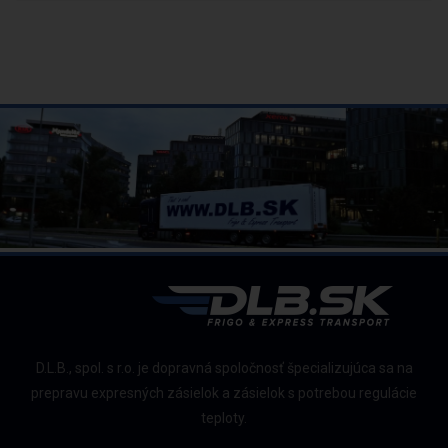
D.L.B., spol. s r.o. je dopravná spoločnosť špecializujúca sa na
prepravu expresných zásielok a zásielok s potrebou regulácie
teploty.