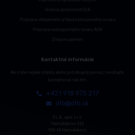
História spoločnosti DLB
Preprava chladeného a hlbokozmrazeného tovaru
Preprava nebezpečného tovaru ADR
Zmluvní partneri
Kontaktné informácie
Ak máte nejaké otázky alebo potrebujete pomoc, neváhajte
kontaktovať náš tím.
+421 918 975 217
dlb@dlb.sk
D.L.B., spol. s r.o.
Hamuliakovo 342
900 43 Hamuliakovo